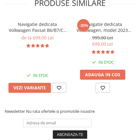
PRODUSE SIMILARE
Navigatie dedicata
Navigatie dedicata
-30%
Volkwagen Passat B6/B7/CC
Volkswagen, model 2023,
Gri, 4GB RAM 64GB ROM,
4GB RAM 64GB ROM,
de la 699,00 Lei
999,00 Lei
Quadcore, Android 14,
Quadcore, Android 14,
699,00 Lei
Display QLED 10", DSP,
Display QLED 7", DSP,
Carplay&Android Auto,
Carplay&Android Auto,
Suport came
Suport camere AHD
IN STOC
ADAUGA IN COS
IN STOC
VEZI VARIANTE
Newsletter
Nu rata ofertele si promotiile noastre