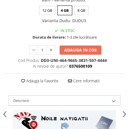
12 GB
4 GB
8 GB
Varianta Dudu
:
DUDU3
IN STOC
Durata de livrare:
1-3 zile lucrătoare
ADAUGA IN COS
Cod Produs:
DD3-UNI-464-9665-3831-507-4444
Ai nevoie de ajutor?
0376500109
Adauga la Favorite
Cere informatii
Descriere