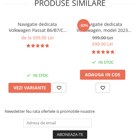
PRODUSE SIMILARE
Navigatie dedicata
Navigatie dedicata
-30%
Volkwagen Passat B6/B7/CC
Volkswagen, model 2023,
Gri, 4GB RAM 64GB ROM,
4GB RAM 64GB ROM,
de la 699,00 Lei
999,00 Lei
Quadcore, Android 14,
Quadcore, Android 14,
699,00 Lei
Display QLED 10", DSP,
Display QLED 7", DSP,
Carplay&Android Auto,
Carplay&Android Auto,
Suport came
Suport camere AHD
IN STOC
ADAUGA IN COS
IN STOC
VEZI VARIANTE
Newsletter
Nu rata ofertele si promotiile noastre