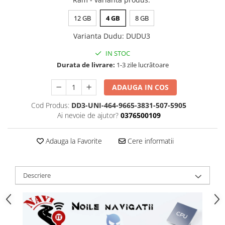
12 GB
4 GB
8 GB
Varianta Dudu
:
DUDU3
IN STOC
Durata de livrare:
1-3 zile lucrătoare
ADAUGA IN COS
Cod Produs:
DD3-UNI-464-9665-3831-507-5905
Ai nevoie de ajutor?
0376500109
Adauga la Favorite
Cere informatii
Descriere