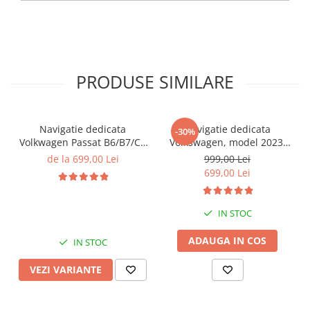
PRODUSE SIMILARE
Navigatie dedicata
Navigatie dedicata
-30%
Volkwagen Passat B6/B7/CC
Volkswagen, model 2023,
Gri, 4GB RAM 64GB ROM,
4GB RAM 64GB ROM,
de la 699,00 Lei
999,00 Lei
Quadcore, Android 14,
Quadcore, Android 14,
699,00 Lei
Display QLED 10", DSP,
Display QLED 7", DSP,
Carplay&Android Auto,
Carplay&Android Auto,
Suport came
Suport camere AHD
IN STOC
ADAUGA IN COS
IN STOC
VEZI VARIANTE