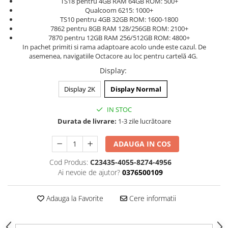
TS18 pentru 4GB RAM 64GB ROM: 500+
Qualcoom 6215: 1000+
TS10 pentru 4GB 32GB ROM: 1600-1800
7862 pentru 8GB RAM 128/256GB ROM: 2100+
7870 pentru 12GB RAM 256/512GB ROM: 4800+
In pachet primiti si rama adaptoare acolo unde este cazul. De
asemenea, navigatiile Octacore au loc pentru cartelă 4G.
Display
:
Display 2K
Display Normal
IN STOC
Durata de livrare:
1-3 zile lucrătoare
ADAUGA IN COS
Cod Produs:
C23435-4055-8274-4956
Ai nevoie de ajutor?
0376500109
Adauga la Favorite
Cere informatii