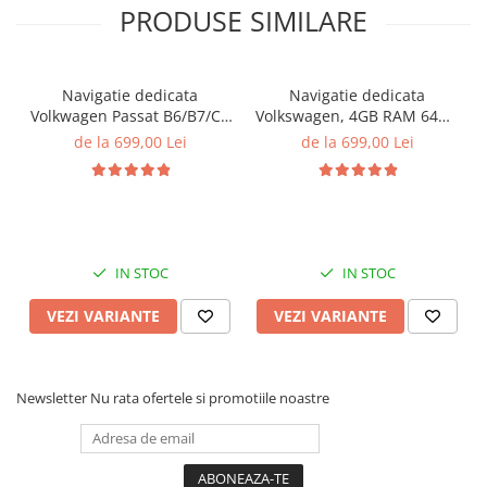
PRODUSE SIMILARE
Navigatie dedicata
Navigatie dedicata
Volkwagen Passat B6/B7/CC
Volkswagen, 4GB RAM 64GB
Gri, 4GB RAM 64GB ROM,
ROM, Quadcore, Android
de la 699,00 Lei
de la 699,00 Lei
Quadcore, Android 14,
14, Display QLED, 9",
Display QLED 10", DSP,
Carplay&Android Auto,
Carplay&Android Auto,
Suport camere AHD
Suport came
IN STOC
IN STOC
VEZI VARIANTE
VEZI VARIANTE
Newsletter
Nu rata ofertele si promotiile noastre