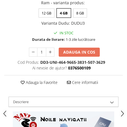
Ram - varianta produs
:
12 GB
4 GB
8 GB
Varianta Dudu
:
DUDU3
IN STOC
Durata de livrare:
1-3 zile lucrătoare
ADAUGA IN COS
Cod Produs:
DD3-UNI-464-9665-3831-507-3629
Ai nevoie de ajutor?
0376500109
Adauga la Favorite
Cere informatii
Descriere