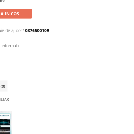
are
A IN COS
oie de ajutor?
0376500109
informatii
i
(0)
ILIAR