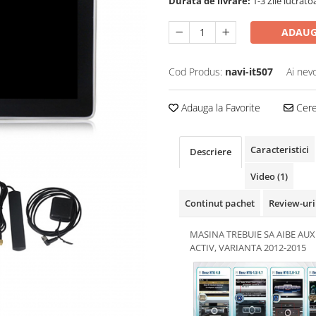
Durata de livrare:
1-3 Zile lucrato
ADAUG
Cod Produs:
navi-it507
Ai nev
Adauga la Favorite
Cere 
Caracteristici
Descriere
Video
(1)
Continut pachet
Review-ur
MASINA TREBUIE SA AIBE AUX
ACTIV, VARIANTA 2012-2015