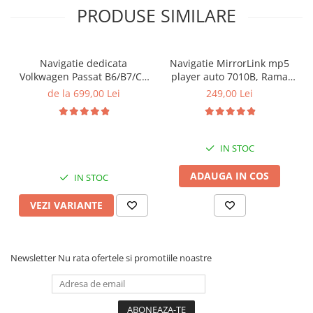
PRODUSE SIMILARE
Navigatie dedicata
Navigatie MirrorLink mp5
Volkwagen Passat B6/B7/CC
player auto 7010B, Rama
Gri, 4GB RAM 64GB ROM,
2Din, Suporti prindere,
de la 699,00 Lei
249,00 Lei
Quadcore, Android 14,
camera marsarier 4 led
Display QLED 10", DSP,
night-vision, Bluetooth,
Carplay&Android Auto,
Divix , AVI , USB, SD Card ,
Suport came
AUX
IN STOC
ADAUGA IN COS
IN STOC
VEZI VARIANTE
Newsletter
Nu rata ofertele si promotiile noastre