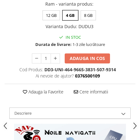
Ram - varianta produs
:
12 GB
4 GB
8 GB
Varianta Dudu
:
DUDU3
IN STOC
Durata de livrare:
1-3 zile lucrătoare
ADAUGA IN COS
Cod Produs:
DD3-UNI-464-9665-3831-507-9314
Ai nevoie de ajutor?
0376500109
Adauga la Favorite
Cere informatii
Descriere