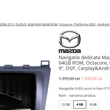
 2008-2013, DUDU3, 4GB RAM 64GB ROM, Octacore, Platforma 8581, Android,
Navigatie dedicata M
64GB ROM, Octacore, P
9", DSP, Carplay&And
1.399,00 Lei
1.299,00 Lei
Navigatiile DUDU acum la Navi-IT! P
Ram - varianta produs
:
12 GB
4 GB
8 GB