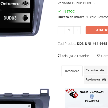
Varianta Dudu
:
DUDU3
IN STOC
Durata de livrare:
1-3 zile lucrăto
ADAUG
Cod Produs:
DD3-UNI-464-9665
Adauga la Favorite
Cere 
Caracteristici
Descriere
Review-uri
(0)