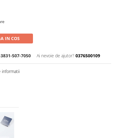
are
A IN COS
-3831-507-7050
Ai nevoie de ajutor?
0376500109
informatii