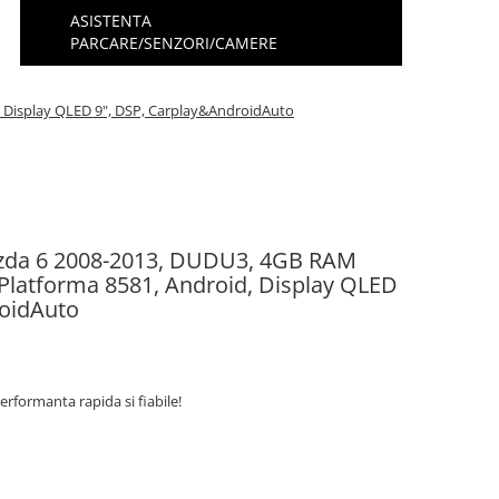
ASISTENTA
PARCARE/SENZORI/CAMERE
 Display QLED 9", DSP, Carplay&AndroidAuto
azda 6 2008-2013, DUDU3, 4GB RAM
latforma 8581, Android, Display QLED
roidAuto
erformanta rapida si fiabile!