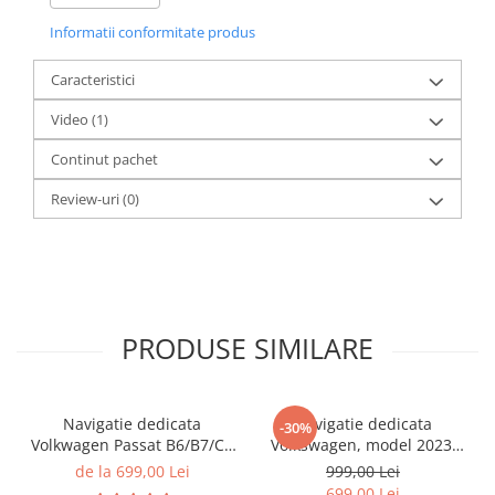
Informatii conformitate produs
Caracteristici
Video
(1)
Continut pachet
Review-uri
(0)
PRODUSE SIMILARE
Navigatie dedicata
Navigatie dedicata
-30%
Volkwagen Passat B6/B7/CC
Volkswagen, model 2023,
Gri, 4GB RAM 64GB ROM,
4GB RAM 64GB ROM,
de la 699,00 Lei
999,00 Lei
Quadcore, Android 14,
Quadcore, Android 14,
699,00 Lei