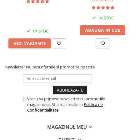
Display QLED 10", DSP,
Display QLED 7", DSP,
Carplay&Android Auto,
Carplay&Android Auto,
Suport came
Suport camere AHD
IN STOC
ADAUGA IN COS
IN STOC
VEZI VARIANTE
Newsletter
Nu rata ofertele si promotiile noastre
Vreau sa primesc newsletter cu promotiile
magazinului. Afla mai multe in
Politica de
Confidentialitate
MAGAZINUL MEU
CLIENTI