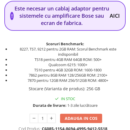
Este necesar un cablaj adaptor pentru
sistemele cu amplificare Bose sau
AICI
!
ecran de fabrica.
Scoruri Benchmark:
8227, TS7, 9212 pentru 2GB RAM: Scorul Benchmark este
indisponibil
TS18 pentru 4GB RAM 64GB ROM: 500+
Qualcoom 6215: 1000+
TS10 pentru 4GB 32GB ROM: 1600-1800
7862 pentru 8GB RAM 128/256GB ROM: 2100+
7870 pentru 12GB RAM 256/512GB ROM: 4800+
Stocare (Varianta de produs)
:
256 GB
IN STOC
Durata de livrare:
1-3 zile lucrătoare
ADAUGA IN COS
Cod Produs:
C6085-1154-8694-4995-9412-5518