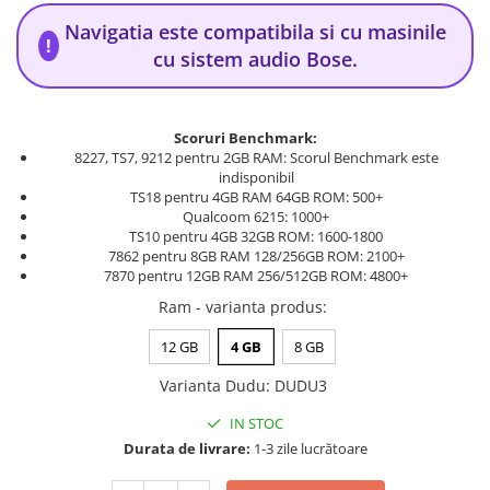
Navigatia este compatibila si cu masinile
!
cu sistem audio Bose.
Scoruri Benchmark:
8227, TS7, 9212 pentru 2GB RAM: Scorul Benchmark este
indisponibil
TS18 pentru 4GB RAM 64GB ROM: 500+
Qualcoom 6215: 1000+
TS10 pentru 4GB 32GB ROM: 1600-1800
7862 pentru 8GB RAM 128/256GB ROM: 2100+
7870 pentru 12GB RAM 256/512GB ROM: 4800+
Ram - varianta produs
:
12 GB
4 GB
8 GB
Varianta Dudu
:
DUDU3
IN STOC
Durata de livrare:
1-3 zile lucrătoare