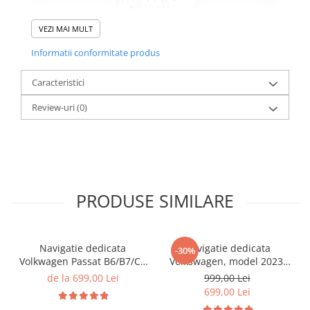
VEZI MAI MULT
Informatii conformitate produs
Caracteristici
Review-uri
(0)
PRODUSE SIMILARE
Navigatie dedicata
Navigatie dedicata
-30%
Volkwagen Passat B6/B7/CC
Volkswagen, model 2023,
Gri, 4GB RAM 64GB ROM,
4GB RAM 64GB ROM,
de la 699,00 Lei
999,00 Lei
Quadcore, Android 14,
Quadcore, Android 14,
699,00 Lei
Display QLED 10", DSP,
Display QLED 7", DSP,