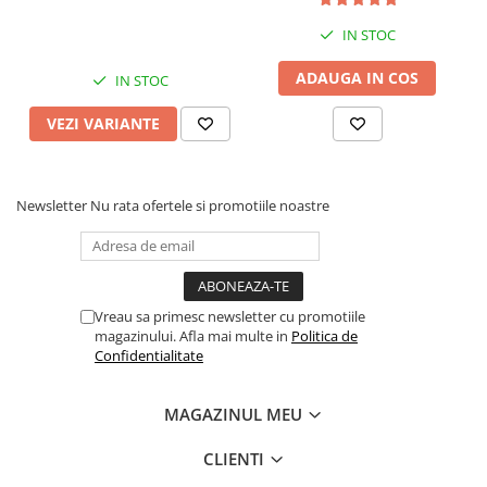
Carplay&Android Auto,
Carplay&Android Auto,
Suport came
Suport camere AHD
IN STOC
ADAUGA IN COS
IN STOC
VEZI VARIANTE
Newsletter
Nu rata ofertele si promotiile noastre
Vreau sa primesc newsletter cu promotiile
magazinului. Afla mai multe in
Politica de
Confidentialitate
MAGAZINUL MEU
CLIENTI