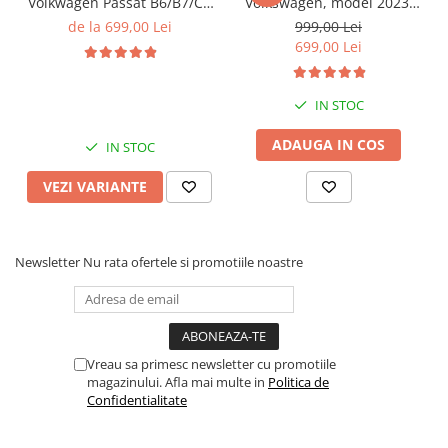
Volkwagen Passat B6/B7/CC
Volkswagen, model 2023,
Gri, 4GB RAM 64GB ROM,
4GB RAM 64GB ROM,
de la 699,00 Lei
999,00 Lei
Quadcore, Android 14,
Quadcore, Android 14,
699,00 Lei
Display QLED 10", DSP,
Display QLED 7", DSP,
Carplay&Android Auto,
Carplay&Android Auto,
Suport came
Suport camere AHD
IN STOC
ADAUGA IN COS
IN STOC
VEZI VARIANTE
Newsletter
Nu rata ofertele si promotiile noastre
Vreau sa primesc newsletter cu promotiile
magazinului. Afla mai multe in
Politica de
Confidentialitate