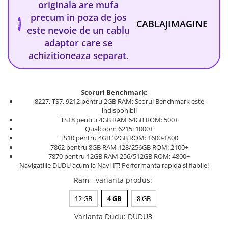
originala are mufa
precum in poza de jos
CABLAJ
IMAGINE
!
este nevoie de un cablu
adaptor care se
achizitioneaza separat.
Scoruri Benchmark:
8227, TS7, 9212 pentru 2GB RAM: Scorul Benchmark este
indisponibil
TS18 pentru 4GB RAM 64GB ROM: 500+
Qualcoom 6215: 1000+
TS10 pentru 4GB 32GB ROM: 1600-1800
7862 pentru 8GB RAM 128/256GB ROM: 2100+
7870 pentru 12GB RAM 256/512GB ROM: 4800+
Navigatiile DUDU acum la Navi-IT! Performanta rapida si fiabile!
Ram - varianta produs
:
12 GB
4 GB
8 GB
Varianta Dudu
:
DUDU3