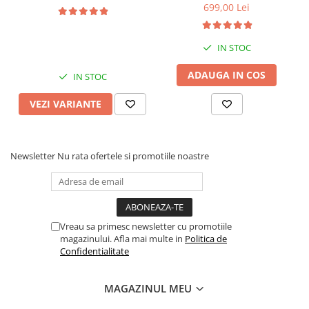
Quadcore, Android 14,
Quadcore, Android 14,
699,00 Lei
Display QLED 10", DSP,
Display QLED 7", DSP,
Carplay&Android Auto,
Carplay&Android Auto,
Suport came
Suport camere AHD
IN STOC
ADAUGA IN COS
IN STOC
VEZI VARIANTE
Newsletter
Nu rata ofertele si promotiile noastre
Vreau sa primesc newsletter cu promotiile
magazinului. Afla mai multe in
Politica de
Confidentialitate
MAGAZINUL MEU