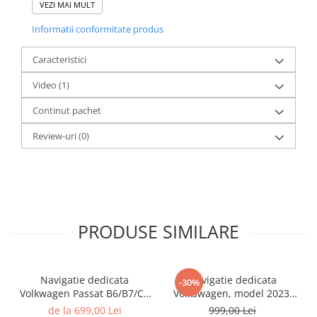
VEZI MAI MULT
Informatii conformitate produs
Caracteristici
Video
(1)
Continut pachet
Review-uri
(0)
PRODUSE SIMILARE
Navigatie dedicata
Navigatie dedicata
-30%
Volkwagen Passat B6/B7/CC
Volkswagen, model 2023,
Gri, 4GB RAM 64GB ROM,
4GB RAM 64GB ROM,
de la 699,00 Lei
999,00 Lei