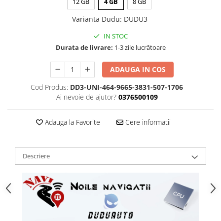
12 GB
4 GB
8 GB
Varianta Dudu
:
DUDU3
IN STOC
Durata de livrare:
1-3 zile lucrătoare
ADAUGA IN COS
Cod Produs:
DD3-UNI-464-9665-3831-507-1706
Ai nevoie de ajutor?
0376500109
Adauga la Favorite
Cere informatii
Descriere