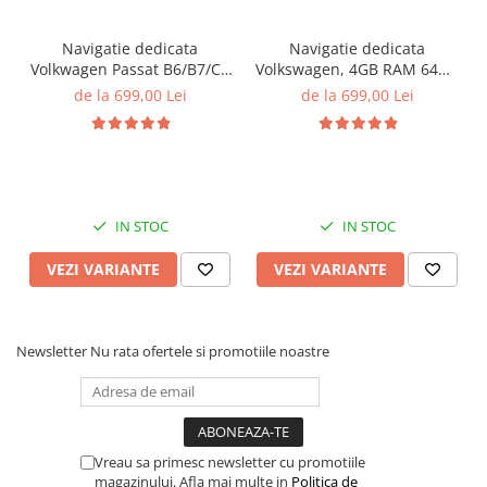
Navigatie dedicata
Navigatie dedicata
Volkwagen Passat B6/B7/CC
Volkswagen, 4GB RAM 64GB
Gri, 4GB RAM 64GB ROM,
ROM, Quadcore, Android
de la 699,00 Lei
de la 699,00 Lei
Quadcore, Android 14,
14, Display QLED, 9",
Display QLED 10", DSP,
Carplay&Android Auto,
Carplay&Android Auto,
Suport camere AHD
Suport came
IN STOC
IN STOC
VEZI VARIANTE
VEZI VARIANTE
Newsletter
Nu rata ofertele si promotiile noastre
Vreau sa primesc newsletter cu promotiile
magazinului. Afla mai multe in
Politica de