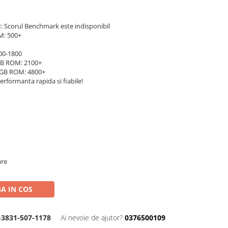
: Scorul Benchmark este indisponibil
M: 500+
00-1800
GB ROM: 2100+
2GB ROM: 4800+
erformanta rapida si fiabile!
are
A IN COS
-3831-507-1178
Ai nevoie de ajutor?
0376500109