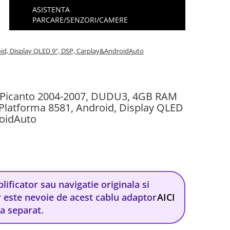
ASISTENTA
PARCARE/SENZORI/CAMERE
id, Display QLED 9", DSP, Carplay&AndroidAuto
a Picanto 2004-2007, DUDU3, 4GB RAM
latforma 8581, Android, Display QLED
roidAuto
ificator sau navigatie originala si
 este nevoie de acest cablu adaptor
AICI
za separat.