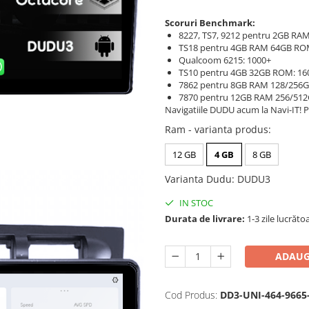
Scoruri Benchmark:
8227, TS7, 9212 pentru 2GB RAM
TS18 pentru 4GB RAM 64GB RO
Qualcoom 6215: 1000+
TS10 pentru 4GB 32GB ROM: 16
7862 pentru 8GB RAM 128/256
7870 pentru 12GB RAM 256/51
Navigatiile DUDU acum la Navi-IT! P
Ram - varianta produs
:
12 GB
4 GB
8 GB
Varianta Dudu
:
DUDU3
IN STOC
Durata de livrare:
1-3 zile lucrăto
ADAUG
Cod Produs:
DD3-UNI-464-9665