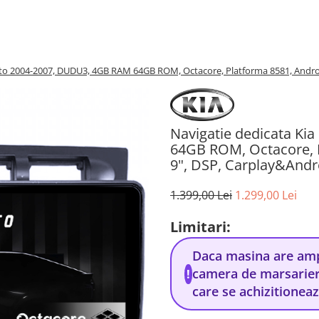
anto 2004-2007, DUDU3, 4GB RAM 64GB ROM, Octacore, Platforma 8581, Andro
Navigatie dedicata Ki
64GB ROM, Octacore, P
9", DSP, Carplay&And
1.399,00 Lei
1.299,00 Lei
Limitari:
Daca masina are ampl
camera de marsarier
!
care se achizitionea