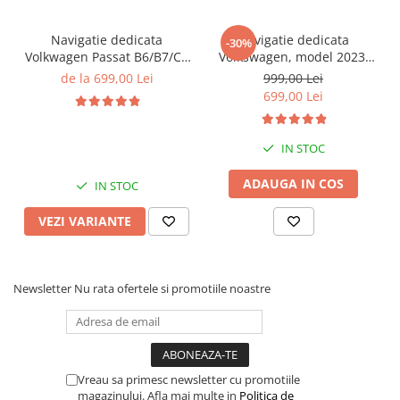
Navigatie dedicata
Navigatie dedicata
-30%
Volkwagen Passat B6/B7/CC
Volkswagen, model 2023,
Gri, 4GB RAM 64GB ROM,
4GB RAM 64GB ROM,
de la 699,00 Lei
999,00 Lei
Quadcore, Android 14,
Quadcore, Android 14,
699,00 Lei
Display QLED 10", DSP,
Display QLED 7", DSP,
Carplay&Android Auto,
Carplay&Android Auto,
Suport came
Suport camere AHD
IN STOC
ADAUGA IN COS
IN STOC
VEZI VARIANTE
Newsletter
Nu rata ofertele si promotiile noastre
Vreau sa primesc newsletter cu promotiile
magazinului. Afla mai multe in
Politica de