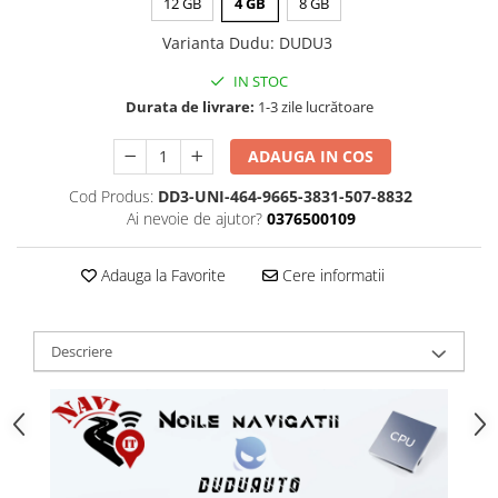
12 GB
4 GB
8 GB
Varianta Dudu
:
DUDU3
IN STOC
Durata de livrare:
1-3 zile lucrătoare
ADAUGA IN COS
Cod Produs:
DD3-UNI-464-9665-3831-507-8832
Ai nevoie de ajutor?
0376500109
Adauga la Favorite
Cere informatii
Descriere