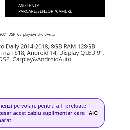
ASISTENTA
PARCARE/SENZORI/CAMERE
 360", DSP, Carplay&AndroidAuto
eco Daily 2014-2018, 8GB RAM 128GB
rma TS18, Android 14, Display QLED 9",
 DSP, Carplay&AndroidAuto
nzi pe volan, pentru a fi preluate
cesar acest cablu suplimentar care
AICI
parat.