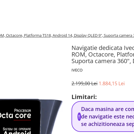
M, Octacore, Platforma TS18, Android 14, Display QLED 9", Suporta camera
Navigatie dedicata Iv
ROM, Octacore, Platfo
Suporta camera 360",
IVECO
2.199,00 Lei
1.884,15 Lei
Limitari:
Daca masina are come
de navigatie este ne
!
se achizitioneaza se