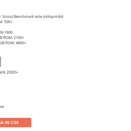
: Scorul Benchmark este indisponibil
M: 500+
00-1800
GB ROM: 2100+
2GB ROM: 4800+
ark 2000+
are
A IN COS