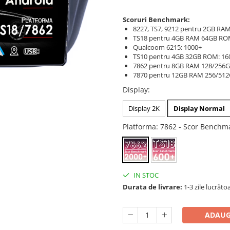
Scoruri Benchmark:
8227, TS7, 9212 pentru 2GB RAM
TS18 pentru 4GB RAM 64GB RO
Qualcoom 6215: 1000+
TS10 pentru 4GB 32GB ROM: 16
7862 pentru 8GB RAM 128/256
7870 pentru 12GB RAM 256/51
Display
:
Display 2K
Display Normal
Platforma
: 7862 - Scor Benchm
IN STOC
Durata de livrare:
1-3 zile lucrăto
ADAUG