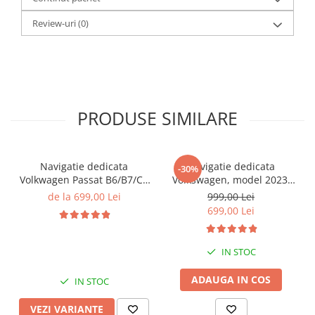
Review-uri
(0)
PRODUSE SIMILARE
Navigatie dedicata
Navigatie dedicata
-30%
Volkwagen Passat B6/B7/CC
Volkswagen, model 2023,
Gri, 4GB RAM 64GB ROM,
4GB RAM 64GB ROM,
de la 699,00 Lei
999,00 Lei
Quadcore, Android 14,
Quadcore, Android 14,
699,00 Lei
Display QLED 10", DSP,
Display QLED 7", DSP,
Carplay&Android Auto,
Carplay&Android Auto,
Suport came
Suport camere AHD
IN STOC
ADAUGA IN COS
IN STOC
VEZI VARIANTE