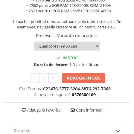
• TS10 pentru 4GB 32GB ROM: 1600-1800
• 7862 pentru 8GB RAM 128/256GB ROM: 2100+
• 7870 pentru 12GB RAM 256/512GB ROM: 4800+
In pachet primiti si rama adaptoare acolo unde este cazul. De
asemenea, navigatiile Octacore au loc pentru cartelă 4G.
Procesor - Varianta de produs
:
IN STOC
Durata de livrare:
1-3 zile lucrătoare
ADAUGA IN COS
Cod Produs:
C23476-3777-3264-8876-292-7368
Ai nevoie de ajutor?
0376500109
Adauga la Favorite
Cere informatii
Descriere