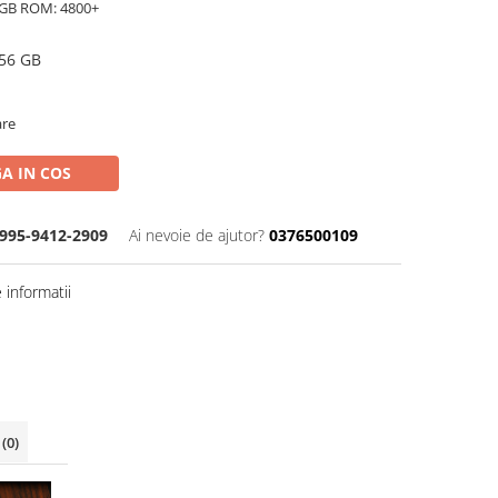
2GB ROM: 4800+
56 GB
are
A IN COS
995-9412-2909
Ai nevoie de ajutor?
0376500109
informatii
i
(0)