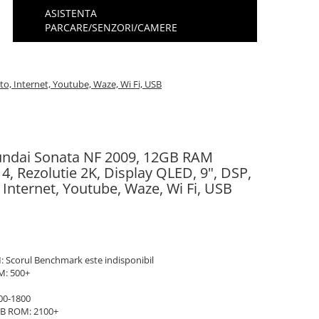
ASISTENTA
PARCARE/SENZORI/CAMERE
o, Internet, Youtube, Waze, Wi Fi, USB
yundai Sonata NF 2009, 12GB RAM
, Rezolutie 2K, Display QLED, 9", DSP,
 Internet, Youtube, Waze, Wi Fi, USB
: Scorul Benchmark este indisponibil
M: 500+
00-1800
GB ROM: 2100+