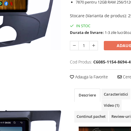
7870 pentru 12GB RAM 256/51
Stocare (Varianta de produs)
:
2
IN STOC
Durata de livrare:
1-3 zile lucrăto
ADAUG
Cod Produs:
C6085-1154-8694-4
Adauga la Favorite
Cere 
Caracteristici
Descriere
Video
(1)
Continut pachet
Review-ur