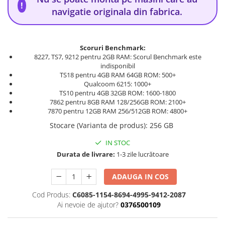
!
navigatie originala din fabrica.
Scoruri Benchmark:
8227, TS7, 9212 pentru 2GB RAM: Scorul Benchmark este
indisponibil
TS18 pentru 4GB RAM 64GB ROM: 500+
Qualcoom 6215: 1000+
TS10 pentru 4GB 32GB ROM: 1600-1800
7862 pentru 8GB RAM 128/256GB ROM: 2100+
7870 pentru 12GB RAM 256/512GB ROM: 4800+
Stocare (Varianta de produs)
:
256 GB
IN STOC
Durata de livrare:
1-3 zile lucrătoare
ADAUGA IN COS
Cod Produs:
C6085-1154-8694-4995-9412-2087
Ai nevoie de ajutor?
0376500109