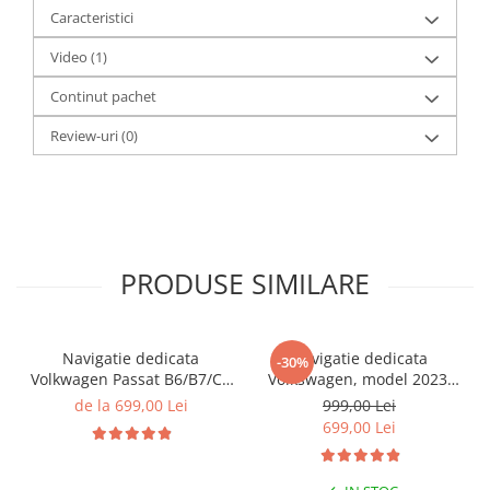
Caracteristici
Video
(1)
Continut pachet
Review-uri
(0)
PRODUSE SIMILARE
Navigatie dedicata
Navigatie dedicata
-30%
Volkwagen Passat B6/B7/CC
Volkswagen, model 2023,
Gri, 4GB RAM 64GB ROM,
4GB RAM 64GB ROM,
de la 699,00 Lei
999,00 Lei
Quadcore, Android 14,
Quadcore, Android 14,
699,00 Lei
Display QLED 10", DSP,
Display QLED 7", DSP,
Carplay&Android Auto,
Carplay&Android Auto,
Suport came
Suport camere AHD