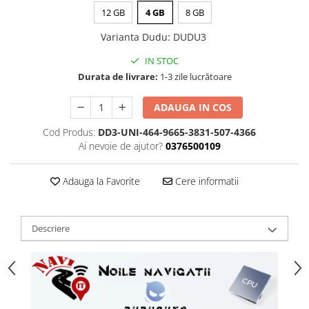
12 GB
4 GB
8 GB
Varianta Dudu
:
DUDU3
IN STOC
Durata de livrare:
1-3 zile lucrătoare
ADAUGA IN COS
Cod Produs:
DD3-UNI-464-9665-3831-507-4366
Ai nevoie de ajutor?
0376500109
Adauga la Favorite
Cere informatii
Descriere