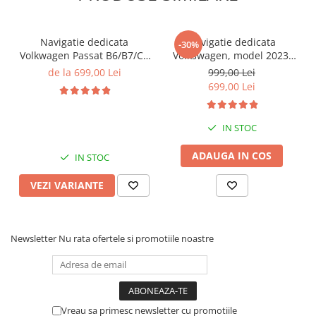
Navigatie dedicata
Navigatie dedicata
-30%
Volkwagen Passat B6/B7/CC
Volkswagen, model 2023,
Gri, 4GB RAM 64GB ROM,
4GB RAM 64GB ROM,
de la 699,00 Lei
999,00 Lei
Quadcore, Android 14,
Quadcore, Android 14,
699,00 Lei
Display QLED 10", DSP,
Display QLED 7", DSP,
Carplay&Android Auto,
Carplay&Android Auto,
Suport came
Suport camere AHD
IN STOC
ADAUGA IN COS
IN STOC
VEZI VARIANTE
Newsletter
Nu rata ofertele si promotiile noastre
Vreau sa primesc newsletter cu promotiile