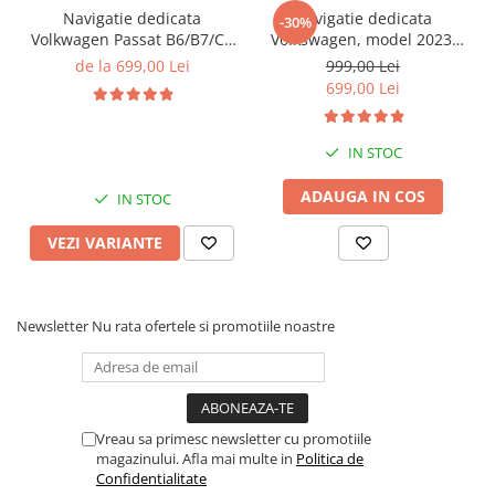
Navigatie dedicata
Navigatie dedicata
-30%
Volkwagen Passat B6/B7/CC
Volkswagen, model 2023,
Gri, 4GB RAM 64GB ROM,
4GB RAM 64GB ROM,
de la 699,00 Lei
999,00 Lei
Quadcore, Android 14,
Quadcore, Android 14,
699,00 Lei
Display QLED 10", DSP,
Display QLED 7", DSP,
Carplay&Android Auto,
Carplay&Android Auto,
Suport came
Suport camere AHD
IN STOC
ADAUGA IN COS
IN STOC
VEZI VARIANTE
Newsletter
Nu rata ofertele si promotiile noastre
Vreau sa primesc newsletter cu promotiile
magazinului. Afla mai multe in
Politica de
Confidentialitate