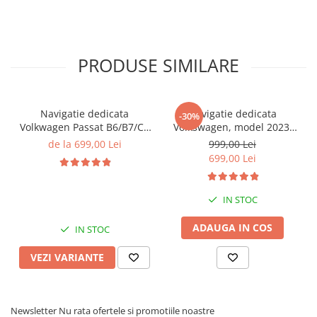
PRODUSE SIMILARE
Navigatie dedicata
Navigatie dedicata
-30%
Volkwagen Passat B6/B7/CC
Volkswagen, model 2023,
Gri, 4GB RAM 64GB ROM,
4GB RAM 64GB ROM,
de la 699,00 Lei
999,00 Lei
Quadcore, Android 14,
Quadcore, Android 14,
699,00 Lei
Display QLED 10", DSP,
Display QLED 7", DSP,
Carplay&Android Auto,
Carplay&Android Auto,
Suport came
Suport camere AHD
IN STOC
ADAUGA IN COS
IN STOC
VEZI VARIANTE
Newsletter
Nu rata ofertele si promotiile noastre