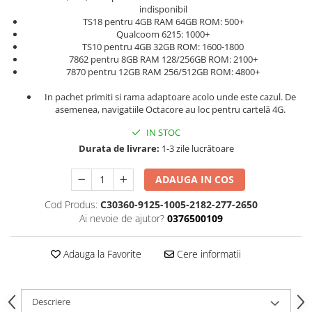
indisponibil
TS18 pentru 4GB RAM 64GB ROM: 500+
Qualcoom 6215: 1000+
TS10 pentru 4GB 32GB ROM: 1600-1800
7862 pentru 8GB RAM 128/256GB ROM: 2100+
7870 pentru 12GB RAM 256/512GB ROM: 4800+
In pachet primiti si rama adaptoare acolo unde este cazul. De
asemenea, navigatiile Octacore au loc pentru cartelă 4G.
IN STOC
Durata de livrare:
1-3 zile lucrătoare
ADAUGA IN COS
Cod Produs:
C30360-9125-1005-2182-277-2650
Ai nevoie de ajutor?
0376500109
Adauga la Favorite
Cere informatii
Descriere