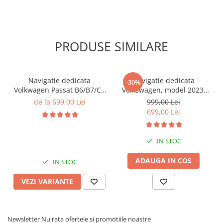
PRODUSE SIMILARE
Navigatie dedicata
Navigatie dedicata
-30%
Volkwagen Passat B6/B7/CC
Volkswagen, model 2023,
Gri, 4GB RAM 64GB ROM,
4GB RAM 64GB ROM,
de la 699,00 Lei
999,00 Lei
Quadcore, Android 14,
Quadcore, Android 14,
699,00 Lei
Display QLED 10", DSP,
Display QLED 7", DSP,
Carplay&Android Auto,
Carplay&Android Auto,
Suport came
Suport camere AHD
IN STOC
ADAUGA IN COS
IN STOC
VEZI VARIANTE
Newsletter
Nu rata ofertele si promotiile noastre