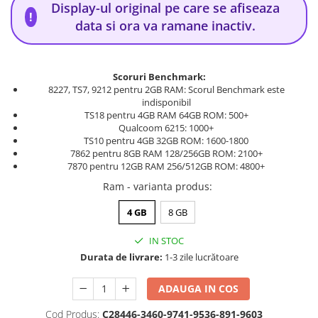
Display-ul original pe care se afiseaza
!
data si ora va ramane inactiv.
Scoruri Benchmark:
8227, TS7, 9212 pentru 2GB RAM: Scorul Benchmark este
indisponibil
TS18 pentru 4GB RAM 64GB ROM: 500+
Qualcoom 6215: 1000+
TS10 pentru 4GB 32GB ROM: 1600-1800
7862 pentru 8GB RAM 128/256GB ROM: 2100+
7870 pentru 12GB RAM 256/512GB ROM: 4800+
Ram - varianta produs
:
4 GB
8 GB
IN STOC
Durata de livrare:
1-3 zile lucrătoare
ADAUGA IN COS
Cod Produs:
C28446-3460-9741-9536-891-9603