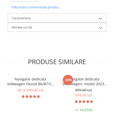
Informatii conformitate produs
Caracteristici
Review-uri
(0)
PRODUSE SIMILARE
Navigatie dedicata
Navigatie dedicata
-30%
Volkwagen Passat B6/B7/CC
Volkswagen, model 2023,
Gri, 4GB RAM 64GB ROM,
4GB RAM 64GB ROM,
de la 699,00 Lei
999,00 Lei
Quadcore, Android 14,
Quadcore, Android 14,
699,00 Lei
Display QLED 10", DSP,
Display QLED 7", DSP,
Carplay&Android Auto,
Carplay&Android Auto,
Suport came
Suport camere AHD
IN STOC