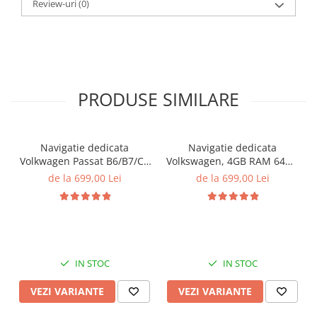
Review-uri
(0)
PRODUSE SIMILARE
Navigatie dedicata
Navigatie dedicata
Volkwagen Passat B6/B7/CC
Volkswagen, 4GB RAM 64GB
Gri, 4GB RAM 64GB ROM,
ROM, Quadcore, Android
de la 699,00 Lei
de la 699,00 Lei
Quadcore, Android 14,
14, Display QLED, 9",
Display QLED 10", DSP,
Carplay&Android Auto,
Carplay&Android Auto,
Suport camere AHD
Suport came
IN STOC
IN STOC
VEZI VARIANTE
VEZI VARIANTE