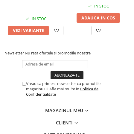
Suport came
Suport camere AHD
IN STOC
ADAUGA IN COS
IN STOC
VEZI VARIANTE
Newsletter
Nu rata ofertele si promotiile noastre
Vreau sa primesc newsletter cu promotiile
magazinului. Afla mai multe in
Politica de
Confidentialitate
MAGAZINUL MEU
CLIENTI