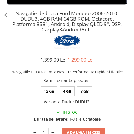
Navigatie dedicata Ford Mondeo 2006-2010,
DUDU3, 4GB RAM 64GB ROM, Octacore,
Platforma 8581, Android, Display QLED 9", DSP,
Carplay&AndroidAuto
1.399,00 Lei
1.299,00 Lei
Navigatiile DUDU acum la Navi-IT! Performanta rapida si fiabile!
Ram - varianta produs
:
12 GB
4 GB
8 GB
Varianta Dudu
:
DUDU3
IN STOC
Durata de livrare:
1-3 zile lucrătoare
ADAUGA IN COS