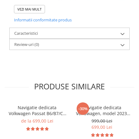
VEZI MAI MULT
Informatii conformitate produs
Caracteristici
Review-uri
(0)
PRODUSE SIMILARE
Navigatie dedicata
Navigatie dedicata
-30%
Volkwagen Passat B6/B7/CC
Volkswagen, model 2023,
Gri, 4GB RAM 64GB ROM,
4GB RAM 64GB ROM,
de la 699,00 Lei
999,00 Lei
Quadcore, Android 14,
Quadcore, Android 14,
699,00 Lei
Display QLED 10", DSP,
Display QLED 7", DSP,
Carplay&Android Auto,
Carplay&Android Auto,