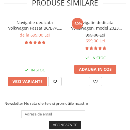
PRODUSE SIMILARE
Navigatie dedicata
Navigatie dedicata
-30%
Volkwagen Passat B6/B7/CC
Volkswagen, model 2023,
Gri, 4GB RAM 64GB ROM,
4GB RAM 64GB ROM,
de la 699,00 Lei
999,00 Lei
Quadcore, Android 14,
Quadcore, Android 14,
699,00 Lei
Display QLED 10", DSP,
Display QLED 7", DSP,
Carplay&Android Auto,
Carplay&Android Auto,
Suport came
Suport camere AHD
IN STOC
ADAUGA IN COS
IN STOC
VEZI VARIANTE
Newsletter
Nu rata ofertele si promotiile noastre