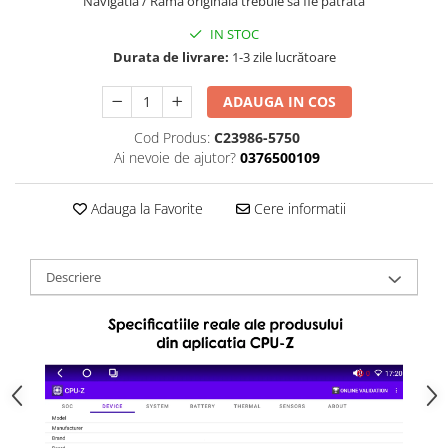
Navigatia / Rama originala trebuie sa fie patrata
IN STOC
Durata de livrare:
1-3 zile lucrătoare
ADAUGA IN COS
Cod Produs:
C23986-5750
Ai nevoie de ajutor?
0376500109
Adauga la Favorite
Cere informatii
Descriere