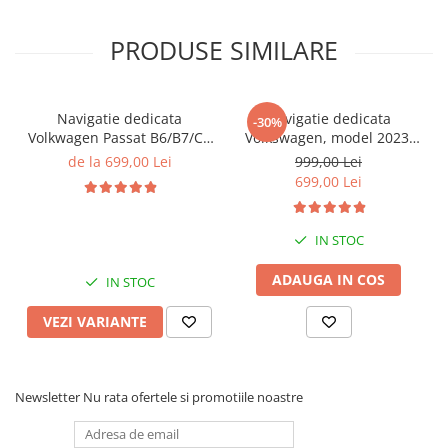
PRODUSE SIMILARE
Navigatie dedicata
Navigatie dedicata
-30%
Volkwagen Passat B6/B7/CC
Volkswagen, model 2023,
Gri, 4GB RAM 64GB ROM,
4GB RAM 64GB ROM,
de la 699,00 Lei
999,00 Lei
Quadcore, Android 14,
Quadcore, Android 14,
699,00 Lei
Display QLED 10", DSP,
Display QLED 7", DSP,
Carplay&Android Auto,
Carplay&Android Auto,
Suport came
Suport camere AHD
IN STOC
ADAUGA IN COS
IN STOC
VEZI VARIANTE
Newsletter
Nu rata ofertele si promotiile noastre