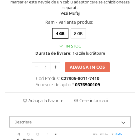
marsarier este nevoie de un cablu adaptor care se achizitioneaza
separat.
Vezi Mufaj
Ram - varianta produs
:
4 GB
8 GB
IN STOC
Durata de livrare:
1-3 zile lucrătoare
ADAUGA IN COS
Cod Produs:
C27905-8011-7410
Ai nevoie de ajutor?
0376500109
Adauga la Favorite
Cere informatii
Descriere