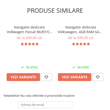
PRODUSE SIMILARE
Navigatie dedicata
Navigatie dedicata
Volkwagen Passat B6/B7/CC
Volkswagen, 4GB RAM 64GB
Gri, 4GB RAM 64GB ROM,
ROM, Quadcore, Android
de la 699,00 Lei
de la 699,00 Lei
Quadcore, Android 14,
14, Display QLED, 9",
Display QLED 10", DSP,
Carplay&Android Auto,
Carplay&Android Auto,
Suport camere AHD
Suport came
IN STOC
IN STOC
VEZI VARIANTE
VEZI VARIANTE
Newsletter
Nu rata ofertele si promotiile noastre