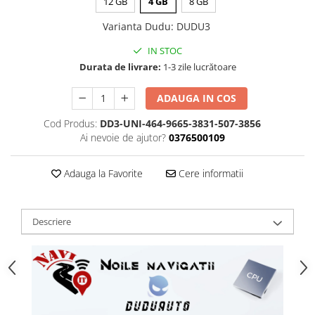
12 GB
4 GB
8 GB
Varianta Dudu
:
DUDU3
IN STOC
Durata de livrare:
1-3 zile lucrătoare
ADAUGA IN COS
Cod Produs:
DD3-UNI-464-9665-3831-507-3856
Ai nevoie de ajutor?
0376500109
Adauga la Favorite
Cere informatii
Descriere