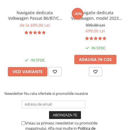
Navigatie dedicata
Navigatie dedicata
-30%
Volkwagen Passat B6/B7/CC
Volkswagen, model 2023,
Gri, 4GB RAM 64GB ROM,
4GB RAM 64GB ROM,
de la 699,00 Lei
999,00 Lei
Quadcore, Android 14,
Quadcore, Android 14,
699,00 Lei
Display QLED 10", DSP,
Display QLED 7", DSP,
Carplay&Android Auto,
Carplay&Android Auto,
Suport came
Suport camere AHD
IN STOC
ADAUGA IN COS
IN STOC
VEZI VARIANTE
Newsletter
Nu rata ofertele si promotiile noastre
Vreau sa primesc newsletter cu promotiile
magazinului. Afla mai multe in
Politica de