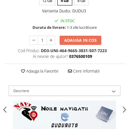
12 GB
4 GB
8 GB
Varianta Dudu
:
DUDU3
IN STOC
Durata de livrare:
1-3 zile lucrătoare
ADAUGA IN COS
Cod Produs:
DD3-UNI-464-9665-3831-507-7223
Ai nevoie de ajutor?
0376500109
Adauga la Favorite
Cere informatii
Descriere