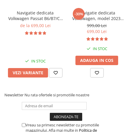
Navigatie dedicata
Navigatie dedicata
-30%
Volkwagen Passat B6/B7/CC
Volkswagen, model 2023,
Gri, 4GB RAM 64GB ROM,
4GB RAM 64GB ROM,
de la 699,00 Lei
999,00 Lei
Quadcore, Android 14,
Quadcore, Android 14,
699,00 Lei
Display QLED 10", DSP,
Display QLED 7", DSP,
Carplay&Android Auto,
Carplay&Android Auto,
Suport came
Suport camere AHD
IN STOC
ADAUGA IN COS
IN STOC
VEZI VARIANTE
Newsletter
Nu rata ofertele si promotiile noastre
Vreau sa primesc newsletter cu promotiile
magazinului. Afla mai multe in
Politica de