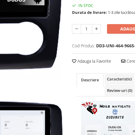
IN STOC
Durata de livrare:
1-3 zile lucrăto
ADAUG
Cod Produs:
DD3-UNI-464-9665
Adauga la Favorite
Cere 
Caracteristici
Descriere
Review-uri
(0)