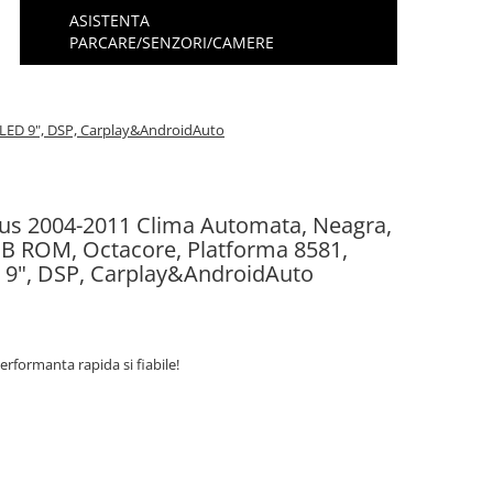
ASISTENTA
PARCARE/SENZORI/CAMERE
QLED 9", DSP, Carplay&AndroidAuto
cus 2004-2011 Clima Automata, Neagra,
 ROM, Octacore, Platforma 8581,
 9", DSP, Carplay&AndroidAuto
erformanta rapida si fiabile!