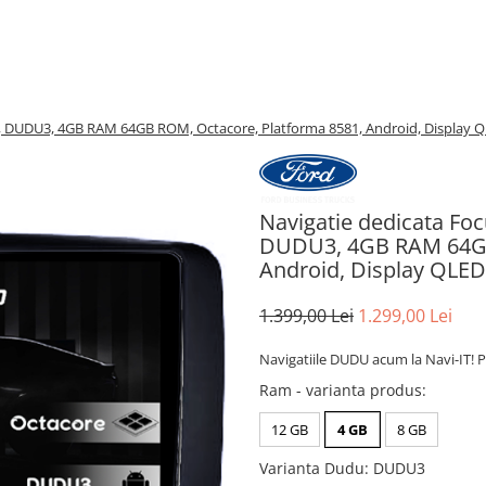
, DUDU3, 4GB RAM 64GB ROM, Octacore, Platforma 8581, Android, Display 
Navigatie dedicata Fo
DUDU3, 4GB RAM 64GB
Android, Display QLED
1.399,00 Lei
1.299,00 Lei
Navigatiile DUDU acum la Navi-IT! P
Ram - varianta produs
:
12 GB
4 GB
8 GB
Varianta Dudu
:
DUDU3