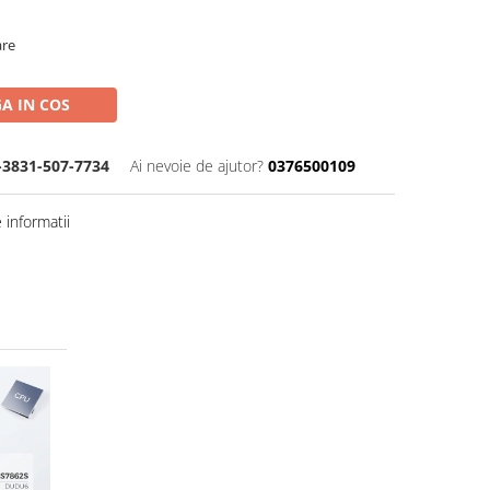
are
A IN COS
-3831-507-7734
Ai nevoie de ajutor?
0376500109
informatii