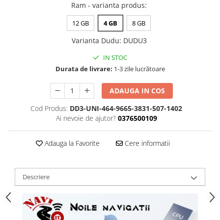
Ram - varianta produs
:
12 GB
4 GB
8 GB
Varianta Dudu
:
DUDU3
IN STOC
Durata de livrare:
1-3 zile lucrătoare
ADAUGA IN COS
Cod Produs:
DD3-UNI-464-9665-3831-507-1402
Ai nevoie de ajutor?
0376500109
Adauga la Favorite
Cere informatii
Descriere