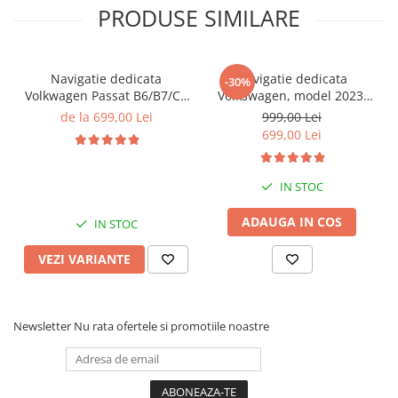
PRODUSE SIMILARE
Navigatie dedicata
Navigatie dedicata
-30%
Volkwagen Passat B6/B7/CC
Volkswagen, model 2023,
Gri, 4GB RAM 64GB ROM,
4GB RAM 64GB ROM,
de la 699,00 Lei
999,00 Lei
Quadcore, Android 14,
Quadcore, Android 14,
699,00 Lei
Display QLED 10", DSP,
Display QLED 7", DSP,
Carplay&Android Auto,
Carplay&Android Auto,
Suport came
Suport camere AHD
IN STOC
ADAUGA IN COS
IN STOC
VEZI VARIANTE
Newsletter
Nu rata ofertele si promotiile noastre