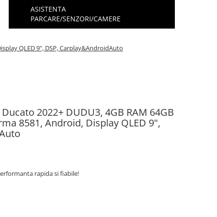
ASISTENTA
PARCARE/SENZORI/CAMERE
Display QLED 9", DSP, Carplay&AndroidAuto
iat Ducato 2022+ DUDU3, 4GB RAM 64GB
rma 8581, Android, Display QLED 9",
dAuto
erformanta rapida si fiabile!