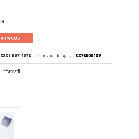
are
A IN COS
-3831-507-4076
Ai nevoie de ajutor?
0376500109
informatii