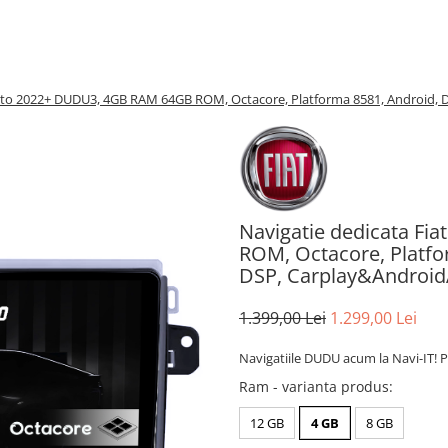
cato 2022+ DUDU3, 4GB RAM 64GB ROM, Octacore, Platforma 8581, Android, 
Navigatie dedicata F
ROM, Octacore, Platfo
DSP, Carplay&Androi
1.399,00 Lei
1.299,00 Lei
Navigatiile DUDU acum la Navi-IT! P
Ram - varianta produs
:
12 GB
4 GB
8 GB