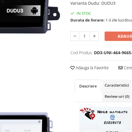
Varianta Dudu
:
DUDU3
IN STOC
Durata de livrare:
1-3 zile lucrăto
ADAUG
Cod Produs:
DD3-UNI-464-9665
Adauga la Favorite
Cere 
Caracteristici
Descriere
Review-uri
(0)