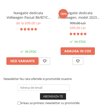
Navigatie dedicata
Navigatie dedicata
-30%
Volkwagen Passat B6/B7/CC
Volkswagen, model 2023,
Gri, 4GB RAM 64GB ROM,
4GB RAM 64GB ROM,
de la 699,00 Lei
999,00 Lei
Quadcore, Android 14,
Quadcore, Android 14,
699,00 Lei
Display QLED 10", DSP,
Display QLED 7", DSP,
Carplay&Android Auto,
Carplay&Android Auto,
Suport came
Suport camere AHD
IN STOC
ADAUGA IN COS
IN STOC
VEZI VARIANTE
Newsletter
Nu rata ofertele si promotiile noastre
Vreau sa primesc newsletter cu promotiile