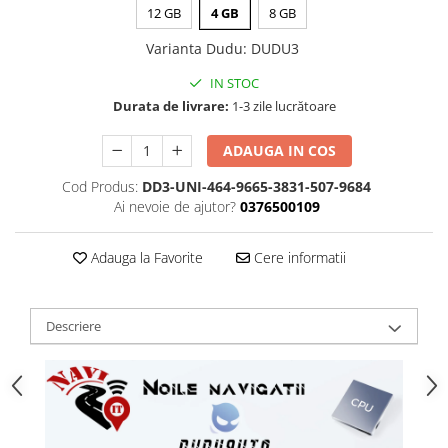
12 GB
4 GB
8 GB
Varianta Dudu
:
DUDU3
IN STOC
Durata de livrare:
1-3 zile lucrătoare
ADAUGA IN COS
Cod Produs:
DD3-UNI-464-9665-3831-507-9684
Ai nevoie de ajutor?
0376500109
Adauga la Favorite
Cere informatii
Descriere