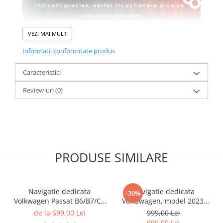
VEZI MAI MULT
Informatii conformitate produs
Caracteristici
Review-uri
(0)
PRODUSE SIMILARE
Navigatie dedicata
Navigatie dedicata
-30%
Volkwagen Passat B6/B7/CC
Volkswagen, model 2023,
Gri, 4GB RAM 64GB ROM,
4GB RAM 64GB ROM,
de la 699,00 Lei
999,00 Lei
Quadcore, Android 14,
Quadcore, Android 14,
699,00 Lei