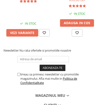
Display QLED 10", DSP,
Display QLED 7", DSP,
Carplay&Android Auto,
Carplay&Android Auto,
Suport came
Suport camere AHD
IN STOC
ADAUGA IN COS
IN STOC
VEZI VARIANTE
Newsletter
Nu rata ofertele si promotiile noastre
Vreau sa primesc newsletter cu promotiile
magazinului. Afla mai multe in
Politica de
Confidentialitate
MAGAZINUL MEU