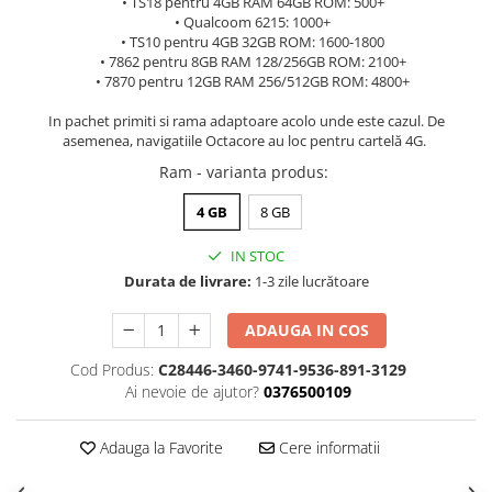
• TS18 pentru 4GB RAM 64GB ROM: 500+
• Qualcoom 6215: 1000+
• TS10 pentru 4GB 32GB ROM: 1600-1800
• 7862 pentru 8GB RAM 128/256GB ROM: 2100+
• 7870 pentru 12GB RAM 256/512GB ROM: 4800+
In pachet primiti si rama adaptoare acolo unde este cazul. De
asemenea, navigatiile Octacore au loc pentru cartelă 4G.
Ram - varianta produs
:
4 GB
8 GB
IN STOC
Durata de livrare:
1-3 zile lucrătoare
ADAUGA IN COS
Cod Produs:
C28446-3460-9741-9536-891-3129
Ai nevoie de ajutor?
0376500109
Adauga la Favorite
Cere informatii