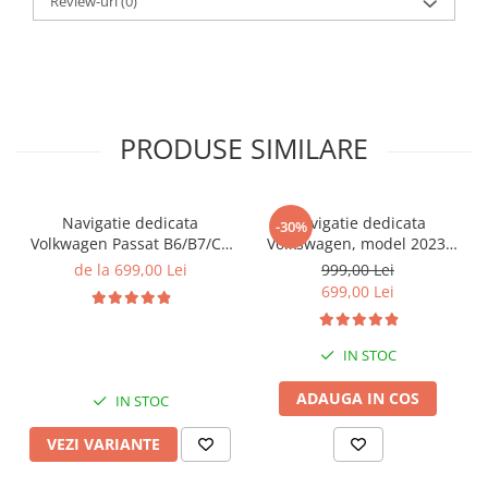
Review-uri
(0)
PRODUSE SIMILARE
Navigatie dedicata
Navigatie dedicata
-30%
Volkwagen Passat B6/B7/CC
Volkswagen, model 2023,
Gri, 4GB RAM 64GB ROM,
4GB RAM 64GB ROM,
de la 699,00 Lei
999,00 Lei
Quadcore, Android 14,
Quadcore, Android 14,
699,00 Lei
Display QLED 10", DSP,
Display QLED 7", DSP,
Carplay&Android Auto,
Carplay&Android Auto,
Suport came
Suport camere AHD
IN STOC
ADAUGA IN COS
IN STOC
VEZI VARIANTE