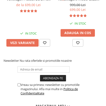
Gri, 4GB RAM 64GB ROM,
4GB RAM 64GB ROM,
de la 699,00 Lei
999,00 Lei
Quadcore, Android 14,
Quadcore, Android 14,
699,00 Lei
Display QLED 10", DSP,
Display QLED 7", DSP,
Carplay&Android Auto,
Carplay&Android Auto,
Suport came
Suport camere AHD
IN STOC
ADAUGA IN COS
IN STOC
VEZI VARIANTE
Newsletter
Nu rata ofertele si promotiile noastre
Vreau sa primesc newsletter cu promotiile
magazinului. Afla mai multe in
Politica de
Confidentialitate