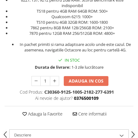
8227, TS7, 9212 pentru 2GB RAM: Scorul Benchmark este
indisponibil
TS18 pentru 4GB RAM 64GB ROM: 500+
Qualcoom 6215: 1000+
TS10 pentru 4GB 32GB ROM: 1600-1800
7862 pentru 8GB RAM 128/256GB ROM: 2100+
7870 pentru 12GB RAM 256/512GB ROM: 4800+
In pachet primiti si rama adaptoare acolo unde este cazul. De
asemenea, navigatiile Octacore au loc pentru cartelă 4G.
IN STOC
Durata de livrare:
1-3 zile lucrătoare
ADAUGA IN COS
Cod Produs:
C30360-9125-1005-2182-277-6391
Ai nevoie de ajutor?
0376500109
Adauga la Favorite
Cere informatii
Descriere