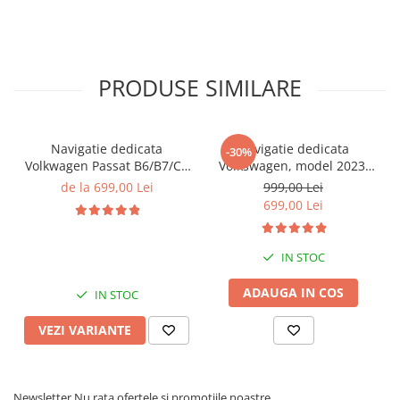
PRODUSE SIMILARE
Navigatie dedicata
Navigatie dedicata
-30%
Volkwagen Passat B6/B7/CC
Volkswagen, model 2023,
Gri, 4GB RAM 64GB ROM,
4GB RAM 64GB ROM,
de la 699,00 Lei
999,00 Lei
Quadcore, Android 14,
Quadcore, Android 14,
699,00 Lei
Display QLED 10", DSP,
Display QLED 7", DSP,
Carplay&Android Auto,
Carplay&Android Auto,
Suport came
Suport camere AHD
IN STOC
ADAUGA IN COS
IN STOC
VEZI VARIANTE
Newsletter
Nu rata ofertele si promotiile noastre