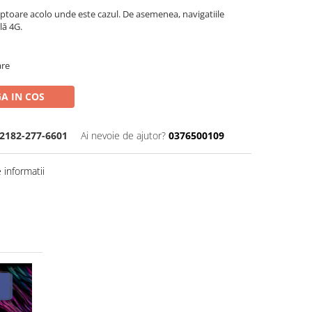
aptoare acolo unde este cazul. De asemenea, navigatiile
lă 4G.
are
A IN COS
2182-277-6601
Ai nevoie de ajutor?
0376500109
informatii