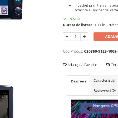
In pachet primiti si rama ad
Octacore au loc pentru carte
IN STOC
Durata de livrare:
1-3 zile lucrăto
ADAUG
Cod Produs:
C30360-9125-1005-
Adauga la Favorite
Cere 
Caracteristici
Descriere
Review-uri
(0)