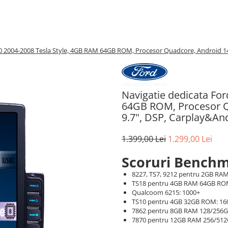
0 2004-2008 Tesla Style, 4GB RAM 64GB ROM, Procesor Quadcore, Android 14
Navigatie dedicata Fo
64GB ROM, Procesor Q
9.7", DSP, Carplay&An
1.399,00 Lei
1.299,00 Lei
Scoruri Benchm
8227, TS7, 9212 pentru 2GB RAM
TS18 pentru 4GB RAM 64GB RO
Qualcoom 6215: 1000+
TS10 pentru 4GB 32GB ROM: 16
7862 pentru 8GB RAM 128/256
7870 pentru 12GB RAM 256/51