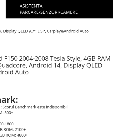
ASISTENTA
PARCARE/SENZORI/CAMERE
, Display QLED 9.7", DSP, Carplay&Android Auto
rd F150 2004-2008 Tesla Style, 4GB RAM
uadcore, Android 14, Display QLED
droid Auto
ark:
: Scorul Benchmark este indisponibil
M: 500+
00-1800
GB ROM: 2100+
2GB ROM: 4800+