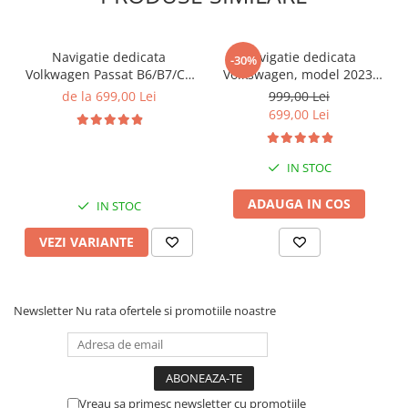
Navigatie dedicata
Navigatie dedicata
-30%
Volkwagen Passat B6/B7/CC
Volkswagen, model 2023,
Gri, 4GB RAM 64GB ROM,
4GB RAM 64GB ROM,
de la 699,00 Lei
999,00 Lei
Quadcore, Android 14,
Quadcore, Android 14,
699,00 Lei
Display QLED 10", DSP,
Display QLED 7", DSP,
Carplay&Android Auto,
Carplay&Android Auto,
Suport came
Suport camere AHD
IN STOC
ADAUGA IN COS
IN STOC
VEZI VARIANTE
Newsletter
Nu rata ofertele si promotiile noastre
Vreau sa primesc newsletter cu promotiile