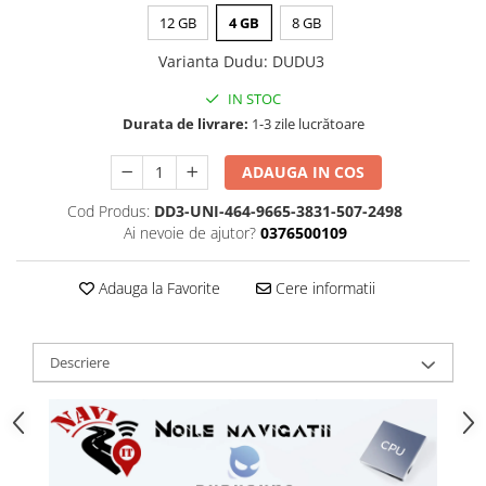
12 GB
4 GB
8 GB
Varianta Dudu
:
DUDU3
IN STOC
Durata de livrare:
1-3 zile lucrătoare
ADAUGA IN COS
Cod Produs:
DD3-UNI-464-9665-3831-507-2498
Ai nevoie de ajutor?
0376500109
Adauga la Favorite
Cere informatii
Descriere