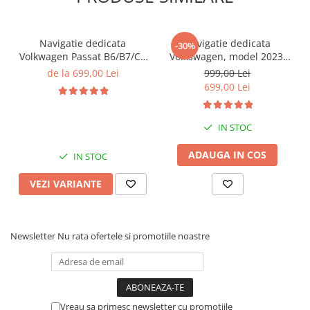
Navigatie dedicata
Navigatie dedicata
-30%
Volkwagen Passat B6/B7/CC
Volkswagen, model 2023,
Gri, 4GB RAM 64GB ROM,
4GB RAM 64GB ROM,
de la 699,00 Lei
999,00 Lei
Quadcore, Android 14,
Quadcore, Android 14,
699,00 Lei
Display QLED 10", DSP,
Display QLED 7", DSP,
Carplay&Android Auto,
Carplay&Android Auto,
Suport came
Suport camere AHD
IN STOC
ADAUGA IN COS
IN STOC
VEZI VARIANTE
Newsletter
Nu rata ofertele si promotiile noastre
Vreau sa primesc newsletter cu promotiile