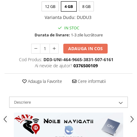
12 GB
4 GB
8 GB
Varianta Dudu
:
DUDU3
IN STOC
Durata de livrare:
1-3 zile lucrătoare
ADAUGA IN COS
Cod Produs:
DD3-UNI-464-9665-3831-507-6161
Ai nevoie de ajutor?
0376500109
Adauga la Favorite
Cere informatii
Descriere