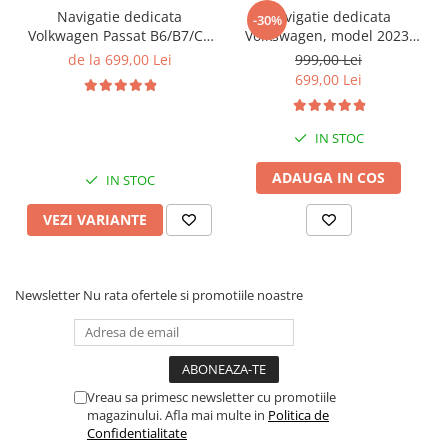
Navigatie dedicata
Navigatie dedicata
-30%
Volkwagen Passat B6/B7/CC
Volkswagen, model 2023,
Gri, 4GB RAM 64GB ROM,
4GB RAM 64GB ROM,
de la 699,00 Lei
999,00 Lei
Quadcore, Android 14,
Quadcore, Android 14,
699,00 Lei
Display QLED 10", DSP,
Display QLED 7", DSP,
Carplay&Android Auto,
Carplay&Android Auto,
Suport came
Suport camere AHD
IN STOC
ADAUGA IN COS
IN STOC
VEZI VARIANTE
Newsletter
Nu rata ofertele si promotiile noastre
Vreau sa primesc newsletter cu promotiile
magazinului. Afla mai multe in
Politica de
Confidentialitate