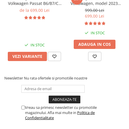
Volkwagen Passat B6/B7/CC
Volkswagen, model 2023,
Gri, 4GB RAM 64GB ROM,
4GB RAM 64GB ROM,
de la 699,00 Lei
999,00 Lei
Quadcore, Android 14,
Quadcore, Android 14,
699,00 Lei
Display QLED 10", DSP,
Display QLED 7", DSP,
Carplay&Android Auto,
Carplay&Android Auto,
Suport came
Suport camere AHD
IN STOC
ADAUGA IN COS
IN STOC
VEZI VARIANTE
Newsletter
Nu rata ofertele si promotiile noastre
Vreau sa primesc newsletter cu promotiile
magazinului. Afla mai multe in
Politica de
Confidentialitate