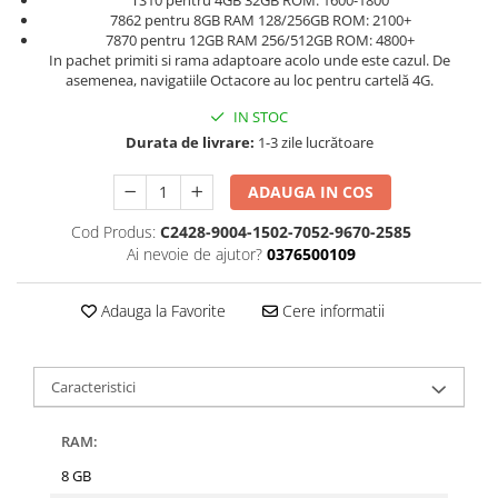
TS10 pentru 4GB 32GB ROM: 1600-1800
7862 pentru 8GB RAM 128/256GB ROM: 2100+
7870 pentru 12GB RAM 256/512GB ROM: 4800+
In pachet primiti si rama adaptoare acolo unde este cazul. De
asemenea, navigatiile Octacore au loc pentru cartelă 4G.
IN STOC
Durata de livrare:
1-3 zile lucrătoare
ADAUGA IN COS
Cod Produs:
C2428-9004-1502-7052-9670-2585
Ai nevoie de ajutor?
0376500109
Adauga la Favorite
Cere informatii
Caracteristici
RAM:
8 GB