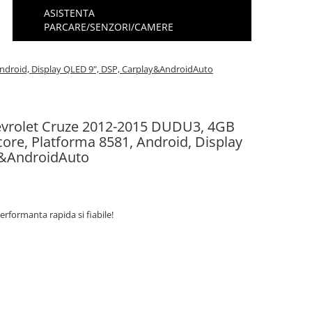
ASISTENTA
PARCARE/SENZORI/CAMERE
ndroid, Display QLED 9", DSP, Carplay&AndroidAuto
evrolet Cruze 2012-2015 DUDU3, 4GB
e, Platforma 8581, Android, Display
y&AndroidAuto
erformanta rapida si fiabile!