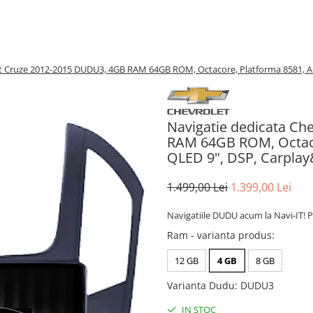
et Cruze 2012-2015 DUDU3, 4GB RAM 64GB ROM, Octacore, Platforma 8581, A
Navigatie dedicata Ch
RAM 64GB ROM, Octacor
QLED 9", DSP, Carpla
1.499,00 Lei
1.399,00 Lei
Navigatiile DUDU acum la Navi-IT! P
Ram - varianta produs
:
12 GB
4 GB
8 GB
Varianta Dudu
:
DUDU3
IN STOC