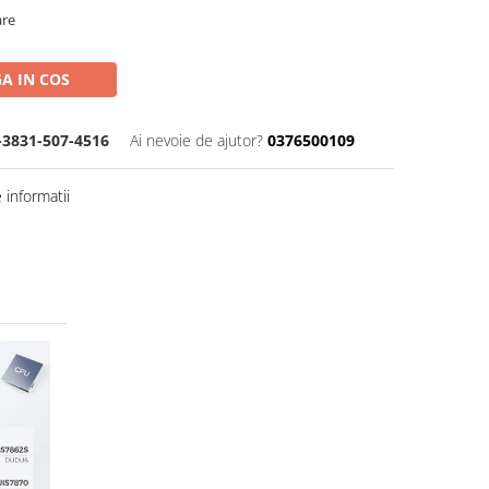
are
A IN COS
-3831-507-4516
Ai nevoie de ajutor?
0376500109
informatii