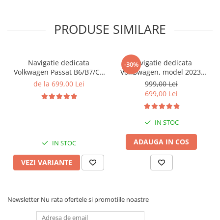
PRODUSE SIMILARE
Navigatie dedicata
Navigatie dedicata
-30%
Volkwagen Passat B6/B7/CC
Volkswagen, model 2023,
Gri, 4GB RAM 64GB ROM,
4GB RAM 64GB ROM,
de la 699,00 Lei
999,00 Lei
Quadcore, Android 14,
Quadcore, Android 14,
699,00 Lei
Display QLED 10", DSP,
Display QLED 7", DSP,
Carplay&Android Auto,
Carplay&Android Auto,
Suport came
Suport camere AHD
IN STOC
ADAUGA IN COS
IN STOC
VEZI VARIANTE
Newsletter
Nu rata ofertele si promotiile noastre