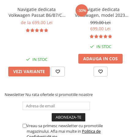
Navigatie dedicata
Navigatie dedicata
-30%
Volkwagen Passat B6/B7/CC
Volkswagen, model 2023,
Gri, 4GB RAM 64GB ROM,
4GB RAM 64GB ROM,
de la 699,00 Lei
999,00 Lei
Quadcore, Android 14,
Quadcore, Android 14,
699,00 Lei
Display QLED 10", DSP,
Display QLED 7", DSP,
Carplay&Android Auto,
Carplay&Android Auto,
Suport came
Suport camere AHD
IN STOC
ADAUGA IN COS
IN STOC
VEZI VARIANTE
Newsletter
Nu rata ofertele si promotiile noastre
Vreau sa primesc newsletter cu promotiile
magazinului. Afla mai multe in
Politica de
Confidentialitate