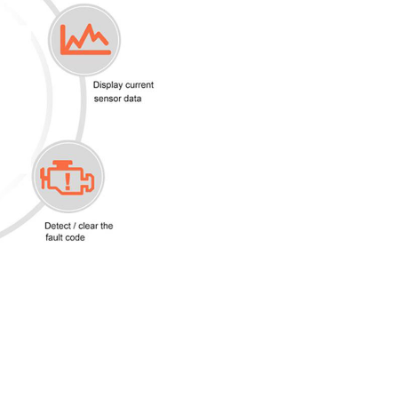
ISO15765-4 CAN(11bit ID,500 
ISO14230-4 KWP(fast init,10.4
SAE J1850 VPW(10.4Kbaud)
SAE J1850 PWM(41.6Kbaud)
ISO15765-4 CAN(29bit ID,500 
ISO9141-2(5 baud init,10.4Kba
ISO15765-4 CAN(29bit ID,250 
ISO15765-4 CAN(11bit ID,250 
ISO14230-4 KWP(5 baud init,1
Kbaud)
USER1 CAN(11*bit ID,125*Kba
USER2 CAN(11*bit ID,50*kbau
SAE J1939 CAN(29bit ID,250*K
Functii:
Identifica peste 3000 de codur
eroare si le interpreteaza
Sterge codurile de eroare, si s
becul "check engine"
Afiseaza in timp real valorile 
senzori
Afiseaza turatia motorului
Calculeaza valoarea sarcinii m