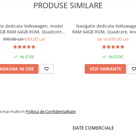
PRODUSE SIMILARE
Temperatura lichidului de raci
Starea sistemului de alimenta
Viteza autovehiculului
Consumumul de combustibil 
ie dedicata Volkswagen, model
Navigatie dedicata Volkswag
scurt
4GB RAM 64GB ROM, Quadcore,
RAM 64GB ROM, Quadcore, And
Consumul de combustibil pe 
id 14, Display QLED 7", DSP,
Display QLED, 9", Carplay&Andr
999,00 Lei
699,00 Lei
de la 699,00 Lei
lung
y&Android Auto, Suport camere
Suport camere AHD
Presiunea in galeria de admisi
AHD
Temperatura aerului pe admis
IN STOC
IN STOC
Presiunea aerului
Pozitia clapetei de acceleratie
ADAUGA IN COS
Presiunea combustibilului
VEZI VARIANTE
Debitmetru
Pachetul contine:
Interfata Diagnoza ELM 327
Bluetooth V2.1
la mai multe in
Politica de Confidentialitate
DATE COMERCIALE