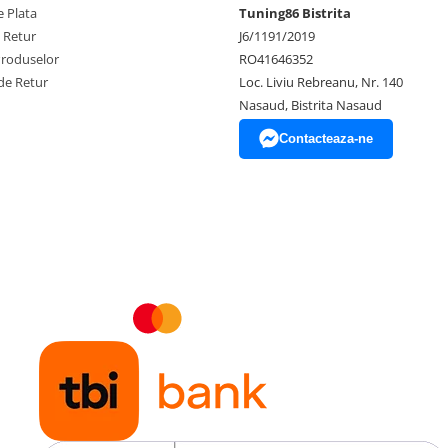
 Plata
Tuning86 Bistrita
e Retur
J6/1191/2019
Produselor
RO41646352
de Retur
Loc. Liviu Rebreanu, Nr. 140
Nasaud, Bistrita Nasaud
Contacteaza-ne