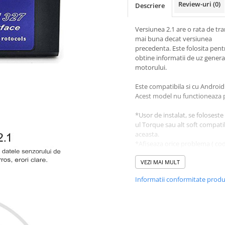
Review-uri
(0)
Descriere
Versiunea 2.1 are o rata de tra
mai buna decat versiunea
precedenta. Este folosita pent
obtine informatii de uz general
motorului.
Este compatibila si cu Android
Acest model nu functioneaza 
*Usor de instalat, se foloseste 
ul Torque sau alt soft compati
aceasta.
*Afiseaza orice problema ( co
eroare cu descrierea acestuia)
*Sterge erorile
VEZI MAI MULT
*Afiseaza parametrii motorului
Informatii conformitate prod
telefon. Vede foarte multi par
care nu apar pe computerul d
Protocoale suportate:
Automat