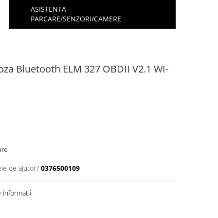
ASISTENTA
PARCARE/SENZORI/CAMERE
noza Bluetooth ELM 327 OBDII V2.1 WI-
are
oie de ajutor?
0376500109
informatii