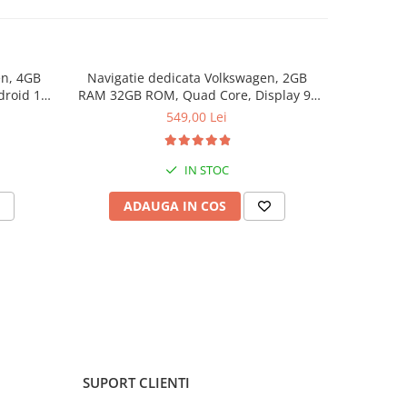
er
re
pe timp
en, 4GB
Navigatie dedicata Volkswagen, 2GB
Navigat
roid 14,
RAM 32GB ROM, Quad Core, Display 9"
2006-201
timp
oid Auto,
IPS Full HD, Carplay&Android Auto,
Core, Display 9" 
549,00 Lei
Android 14, Suport camere AHD
14, Blue
e
ie
IN STOC
ADAUGA IN COS
V
SUPORT CLIENTI