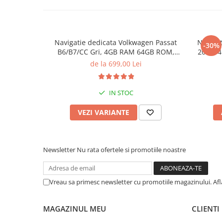
Navigatie dedicata Volkwagen Passat
Navigat
-30%
B6/B7/CC Gri, 4GB RAM 64GB ROM,
2023, 
Quadcore, Android 14, Display QLED
Andro
de la 699,00 Lei
10", DSP, Carplay&Android Auto, Suport
Carpla
came
IN STOC
VEZI VARIANTE
Newsletter
Nu rata ofertele si promotiile noastre
Vreau sa primesc newsletter cu promotiile magazinului. Af
MAGAZINUL MEU
CLIENTI