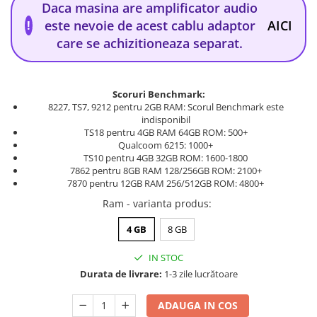
Daca masina are amplificator audio
este nevoie de acest cablu adaptor
AICI
!
care se achizitioneaza separat.
Scoruri Benchmark:
8227, TS7, 9212 pentru 2GB RAM: Scorul Benchmark este
indisponibil
TS18 pentru 4GB RAM 64GB ROM: 500+
Qualcoom 6215: 1000+
TS10 pentru 4GB 32GB ROM: 1600-1800
7862 pentru 8GB RAM 128/256GB ROM: 2100+
7870 pentru 12GB RAM 256/512GB ROM: 4800+
Ram - varianta produs
:
4 GB
8 GB
IN STOC
Durata de livrare:
1-3 zile lucrătoare
ADAUGA IN COS