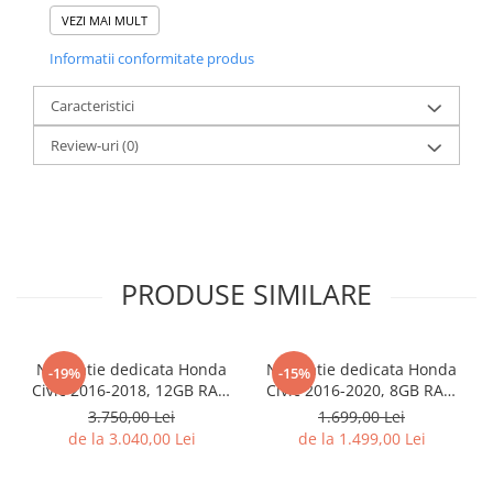
VEZI MAI MULT
Informatii conformitate produs
Caracteristici
Review-uri
(0)
PRODUSE SIMILARE
Navigatie dedicata Honda
Navigatie dedicata Honda
-19%
-15%
Civic 2016-2018, 12GB RAM
Civic 2016-2020, 8GB RAM
256GB ROM, Android 13,
128GB ROM, Octacore,
3.750,00 Lei
1.699,00 Lei
Rezolutie 2K, Display QLED,
Platforma TS18, Android 14,
de la 3.040,00 Lei
de la 1.499,00 Lei
9", DSP, Carplay, Android
Display QLED 9", Suporta
Auto, Internet, Youtube,
camera 360", DSP,