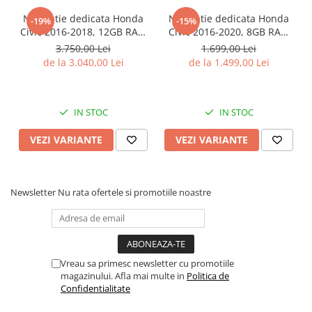
Navigatie dedicata Honda
Navigatie dedicata Honda
-19%
-15%
Civic 2016-2018, 12GB RAM
Civic 2016-2020, 8GB RAM
256GB ROM, Android 13,
128GB ROM, Octacore,
3.750,00 Lei
1.699,00 Lei
Rezolutie 2K, Display QLED,
Platforma TS18, Android 14,
de la 3.040,00 Lei
de la 1.499,00 Lei
9", DSP, Carplay, Android
Display QLED 9", Suporta
Auto, Internet, Youtube,
camera 360", DSP,
Waze, Wi Fi, USB
Carplay&Android Auto,
IN STOC
IN STOC
VEZI VARIANTE
VEZI VARIANTE
Newsletter
Nu rata ofertele si promotiile noastre
Vreau sa primesc newsletter cu promotiile
magazinului. Afla mai multe in
Politica de
Confidentialitate