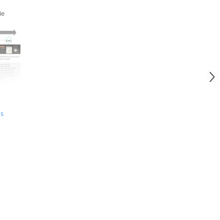
ie
us
fon
 masinii
 sa se
 pierde
 sunt
turi
tibile.