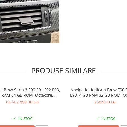
PRODUSE SIMILARE
ie Bmw Seria 3 E90 E91 E92 E93,
Navigatie dedicata Bmw E90 
 RAM 64 GB ROM, Octacore,
E93, 4 GB RAM 32 GB ROM, Oc
 13, Carplay, Touch Screen 12.3
4G, QLED, DSP, Android 13, C
de la 2.899,00 Lei
2.249,00 Lei
, Aplicatii , Waze , Wi Fi , Usb ,
Bluetooth, Internet, WiF
Bluet
IN STOC
IN STOC