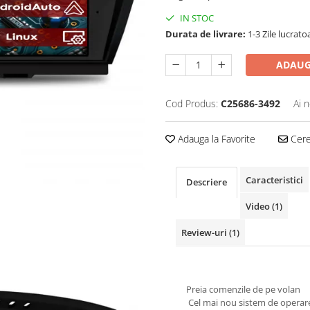
IN STOC
Durata de livrare:
1-3 Zile lucrato
ADAUG
Cod Produs:
C25686-3492
Ai 
Adauga la Favorite
Cere 
Caracteristici
Descriere
Video
(1)
Review-uri
(1)
Preia comenzile de pe volan
Cel mai nou sistem de operar