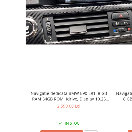
Navigatie dedicata BMW E90 E91, 8 GB
Navigat
RAM 64GB ROM, Idrive, Display 10.25
8 GB
Inch, Android 12 MTK, Bluetooth,
Android
2.599,00 Lei
Magazin Play, WiFi
Internet
IN STOC