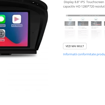
Display 8.8" IPS Touchscreen
capacitiv HD 1280*720 rezolut
VEZI MAI MULT
Informatii conformitate prod
Bluetooth incorporat + micro
incorporat
Navigatia intra la fix in bordul
(nu este necesar sa se taie sau
modifice absolut nimic), nu se
garantia de la o masina noua,
dedicate, deci nu vor exista luf
intre unitati si bord.
Navigatia este dual zone, iar
comenzile pe volan sunt compa