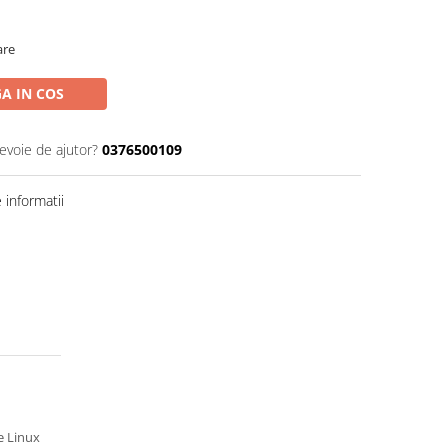
are
A IN COS
nevoie de ajutor?
0376500109
informatii
e Linux