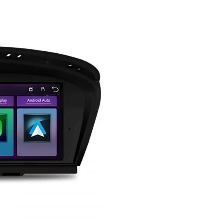
Specificatii tehnice :
Sistem de operare Linux
IPhone/Android Mobile Phone
link
Suporta fisiere video 1080p
Suporta comenzi pe volan
Ecran 8.8" IPS capacitiv cu
touchscreen
Citeste MP3, DIVX, JPEG, MP4
Bluetooth incorporat + micro
incorporat