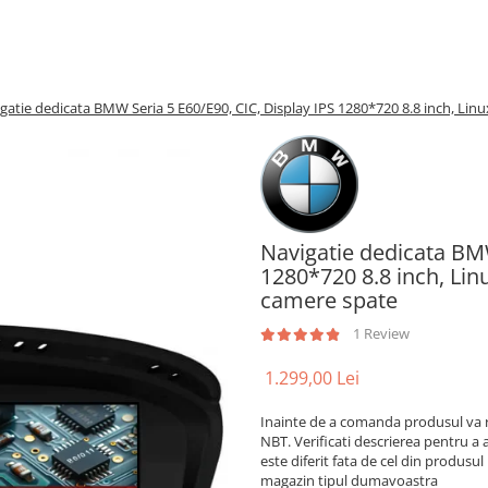
gatie dedicata BMW Seria 5 E60/E90, CIC, Display IPS 1280*720 8.8 inch, Li
Navigatie dedicata BMW
1280*720 8.8 inch, Lin
camere spate
1 Review
1.299,00 Lei
Inainte de a comanda produsul va r
NBT. Verificati descrierea pentru a
este diferit fata de cel din produsul
magazin tipul dumavoastra